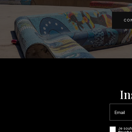
C
In
Email
Je souha