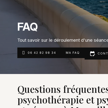
FAQ
Tout savoir sur le déroulement d'une séanc
edit_calendar
06 42 82 98 34
MA FAQ
CONT
Questions fréquentes
psychothérapie et psy