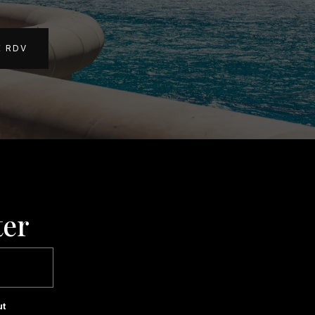
E RDV
ter
ut