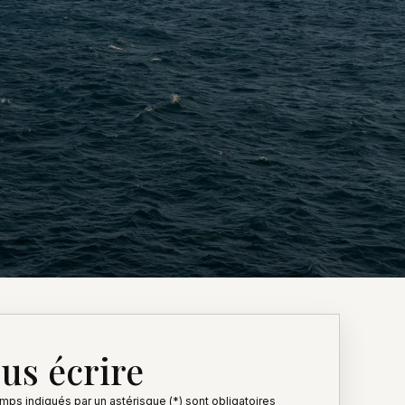
us écrire
mps indiqués par un astérisque (*) sont obligatoires